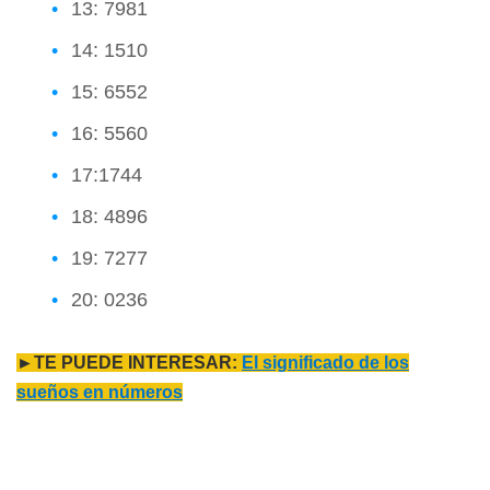
13: 7981
14: 1510
15: 6552
16: 5560
17:1744
18: 4896
19: 7277
20: 0236
►TE PUEDE INTERESAR:
El significado de los
sueños en números