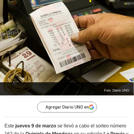
Foto: Diario UNO
Agregar Diario UNO en
Este
jueves 9 de marzo
se llevó a cabo el sorteo número
162 de la
Quiniela de Mendoza
en su edición
La
Previa
y