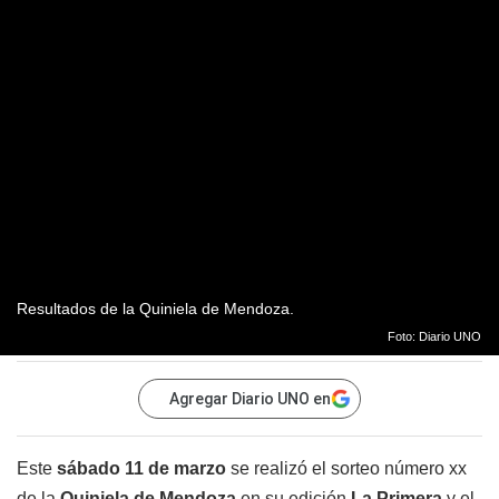
Resultados de la Quiniela de Mendoza.
Foto: Diario UNO
Agregar Diario UNO en
Este
sábado 11 de marzo
se realizó el sorteo número xx
de la
Quiniela de Mendoza
en su edición
La Primera
y el