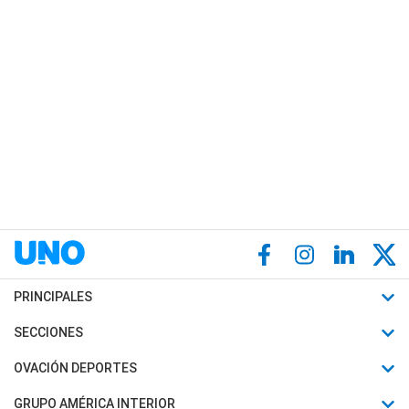
PRINCIPALES
Últimas Noticias
SECCIONES
Política
Horóscopo
OVACIÓN DEPORTES
Sociedad
Motores
Fútbol
GRUPO AMÉRICA INTERIOR