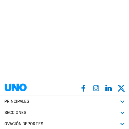
PRINCIPALES
Últimas Noticias
SECCIONES
Política
Horóscopo
OVACIÓN DEPORTES