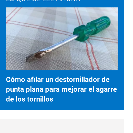
Cómo afilar un destornillador de
punta plana para mejorar el agarre
de los tornillos