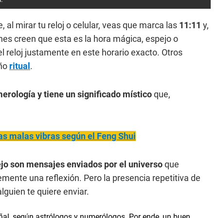
al mirar tu reloj o celular, veas que marca las
11:11
y,
enes creen que esta es la hora mágica, espejo o
 reloj justamente en este horario exacto. Otros
eño
ritual
.
erología y tiene un significado místico
que,
las malas vibras según el Feng Shui
ejo son mensajes enviados por el universo
que
mente una reflexión. Pero la presencia repetitiva de
guien te quiere enviar.