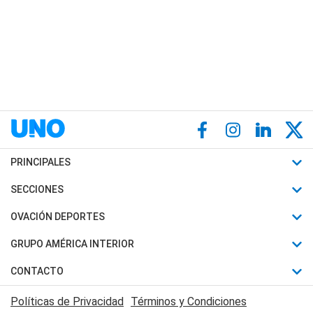
PRINCIPALES
Últimas Noticias
SECCIONES
Política
Horóscopo
OVACIÓN DEPORTES
Sociedad
Motores
Fútbol
GRUPO AMÉRICA INTERIOR
Policiales
Recetas
Mundial
Canal 7 en Vivo
CONTACTO
Judiciales
Trucos caseros
Automovilismo
Radio Nihuil
Acerca de Nosotros
Economia
Políticas de Privacidad
Términos y Condiciones
Series y Películas
Rugby