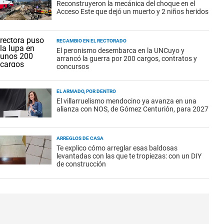
Reconstruyeron la mecánica del choque en el
Acceso Este que dejó un muerto y 2 niños heridos
RECAMBIO EN EL RECTORADO
El peronismo desembarca en la UNCuyo y
arrancó la guerra por 200 cargos, contratos y
concursos
EL ARMADO, POR DENTRO
El villarruelismo mendocino ya avanza en una
alianza con NOS, de Gómez Centurión, para 2027
ARREGLOS DE CASA
Te explico cómo arreglar esas baldosas
levantadas con las que te tropiezas: con un DIY
de construcción