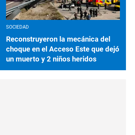
SOCIEDAD
Reconstruyeron la mecánica del
choque en el Acceso Este que dejó
un muerto y 2 niños heridos