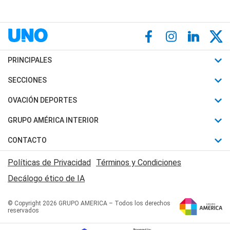
PRINCIPALES
Últimas Noticias
SECCIONES
Política
Horóscopo
OVACIÓN DEPORTES
Sociedad
Motores
Fútbol
GRUPO AMÉRICA INTERIOR
Policiales
Recetas
Mundial
Canal 7 en Vivo
CONTACTO
Judiciales
Trucos caseros
Automovilismo
Radio Nihuil
Acerca de Nosotros
Economia
Políticas de Privacidad
Términos y Condiciones
Series y Películas
Rugby
FM UNA
Contactanos
Decálogo ético de IA
Edictos y Solicitadas
Tenis
Radio Brava
Newsletter
Básquet
© Copyright 2026 GRUPO AMERICA – Todos los derechos
San Juan 8
reservados
Boxeo