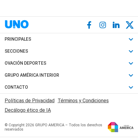
PRINCIPALES
Últimas Noticias
SECCIONES
Política
Horóscopo
OVACIÓN DEPORTES
Sociedad
Motores
Fútbol
GRUPO AMÉRICA INTERIOR
Policiales
Recetas
Mundial
Canal 7 en Vivo
CONTACTO
Judiciales
Trucos caseros
Automovilismo
Radio Nihuil
Acerca de Nosotros
Economia
Políticas de Privacidad
Términos y Condiciones
Series y Películas
Rugby
FM UNA
Contactanos
Decálogo ético de IA
Edictos y Solicitadas
Tenis
Radio Brava
Newsletter
Básquet
© Copyright 2026 GRUPO AMERICA – Todos los derechos
San Juan 8
reservados
Boxeo