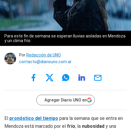
Para este fin de semana se esperan lluvias aisladas en Mendoza
y un clima frío.
Por
Redacción de UNO
contacto@diariouno.com.ar
Agregar Diario UNO en
El
pronóstico del tiempo
para la semana que se entra en
Mendoza está marcado por el
frío
, la
nubosidad
y una