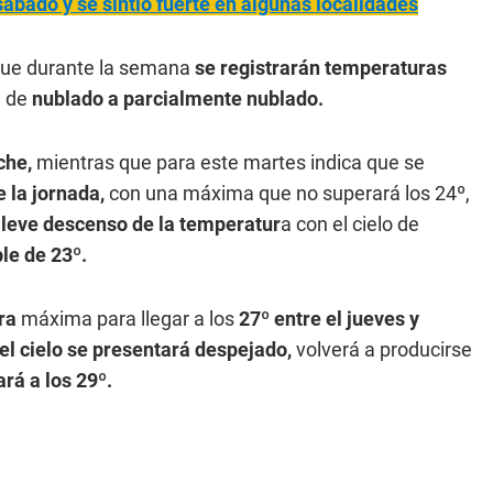
bado y se sintió fuerte en algunas localidades
 que durante la semana
se registrarán temperaturas
á de
nublado a parcialmente nublado.
oche,
mientras que para este martes indica que se
 la jornada,
con una máxima que no superará los 24º,
leve descenso de la temperatur
a con el cielo de
le de 23º.
ra
máxima para llegar a los
27º entre el jueves y
el cielo se presentará despejado,
volverá a producirse
rá a los 29º.