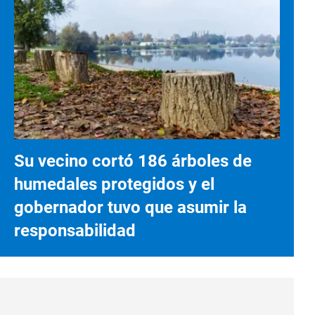
Su vecino cortó 186 árboles de
humedales protegidos y el
gobernador tuvo que asumir la
responsabilidad