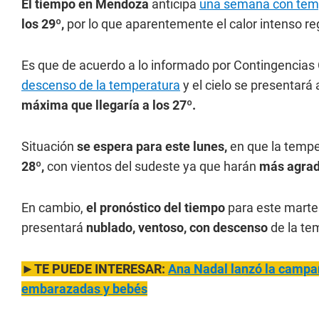
El tiempo en Mendoza
anticipa
una semana con tem
los 29º,
por lo que aparentemente el calor intenso re
Es que de acuerdo a lo informado por Contingencias
descenso de la temperatura
y el cielo se presentará
máxima que llegaría a los 27º.
Situación
se espera para este lunes,
en que la temp
28º,
con vientos del sudeste ya que harán
más agrada
En cambio,
el pronóstico del tiempo
para este marte
presentará
nublado, ventoso, con descenso
de la te
►
TE PUEDE INTERESAR:
Ana Nadal lanzó la campañ
embarazadas y bebés