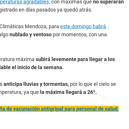
peraturas agradables,
con máximas que
no superarán
gistrado en días pasados ya quedó atrás.
 Climáticas Mendoza, para
este domingo habrá
 algo
nublado y ventoso
por momentos, con una
eratura máxima
subirá levemente para llegar a los
ble el inicio de la semana.
s
anticipa lluvias y tormentas,
por lo que el cielo se
mperatura, ya que
la máxima llegará a 26º.
a de vacunación antigripal para personal de salud,