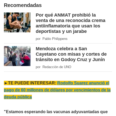
Recomendadas
Por qué ANMAT prohibió la
venta de una reconocida crema
antiinflamatoria que usan los
deportistas y un jarabe
por Pablo Philippens
Mendoza celebra a San
Cayetano con misas y cortes de
tránsito en Godoy Cruz y Junín
por Redacción de UNO
►TE PUEDE INTERESAR:
Rodolfo Suarez anunció el
pago de 60 millones de dólares por vencimientos de la
deuda pública
"Estamos esperando las vacunas adyuvantadas que