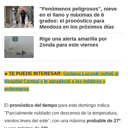
"Fenómenos peligrosos", nieve
en el llano y máximas de 6
grados: el pronóstico para
Mendoza en los próximos días
Rige una alerta amarilla por
Zonda para este viernes
►TE PUEDE INTERESAR:
Giuliana Lucoski volvió al
Hospital Central y le agradeció a los médicos y
enfermeros
El
pronóstico del tiempo
para este domingo indica
"Parcialmente nublado con descenso de la temperatura,
vientos leves del este", con una máxima
probable de 27º