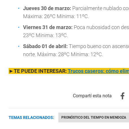
Jueves
30 de marzo:
Parcialmente nublado con
Máxima: 26ºC Mínima: 11ºC.
Viernes
31 de marzo:
Poca nubosidad con desc
23ºC Mínima: 13ºC.
Sábado 0
1 de abril:
Tiempo bueno con ascenso 
norte. Máxima: 28ºC Mínima: 12ºC.
►TE PUEDE INTERESAR:
Trucos caseros: cómo elim
TEMAS RELACIONADOS:
PRONÓSTICO DEL TIEMPO EN MENDOZA