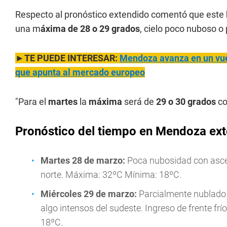
Respecto al pronóstico extendido comentó que este
una m
áxima de 28 o 29 grados
, cielo poco nuboso o
►TE PUEDE INTERESAR:
Mendoza avanza en un vuel
que apunta al mercado europeo
"Para el
martes
la
máxima
será de
29 o 30 grados
co
Pronóstico del tiempo en Mendoza ex
Martes
28 de marzo:
Poca nubosidad con asce
norte. Máxima: 32ºC Mínima: 18ºC.
Miércoles
29 de marzo:
Parcialmente nublado
algo intensos del sudeste. Ingreso de frente 
18ºC.