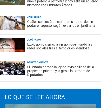
nueva potencia petrolera y hoy sella un acuerdo
histórico con Emiratos Árabes
JARDINERÍA
Cuáles son los árboles frutales que se deben
podar en agosto, según expertos en jardinería
¿QUÉ PASÓ?
Explosión o sismo: la versión que inundó las
redes sociales tras el temblor en Mendoza
DEBATE CALIENTE
El Senado aprobó la ley de inviolabilidad de la
propiedad privada y la giró a la Cámara de
Diputados
LO QUE SE LEE AHORA