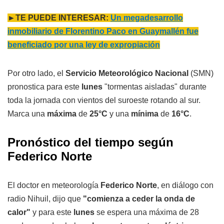
►TE PUEDE INTERESAR:
Un megadesarrollo
inmobiliario de Florentino Paco en Guaymallén fue
beneficiado por una ley de expropiación
Por otro lado, el
Servicio Meteorológico Nacional
(SMN)
pronostica para este
lunes
"tormentas aisladas" durante
toda la jornada con vientos del suroeste rotando al sur.
Marca una
máxima
de
25°C
y una
mínima
de
16°C
.
Pronóstico del tiempo según
Federico Norte
El doctor en meteorología
Federico Norte
, en diálogo con
radio Nihuil, dijo que
"comienza a ceder la onda de
calor"
y para este
lunes
se espera una máxima de 28