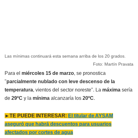
Las mínimas continuará esta semana arriba de los 20 grados.
Foto: Martín Pravata
Para el
miércoles 15 de marzo
, se pronostica
"
parcialmente nublado con leve descenso de la
temperatura
, vientos del sector noreste". La
máxima
sería
de
29ºC
y la
mínima
alcanzaría los
20ºC
.
►TE PUEDE INTERESAR:
El titular de AYSAM
aseguró que habrá descuentos para usuarios
afectados por cortes de agua