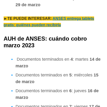
29 de marzo
►TE PUEDE INTERESAR:
ANSES entrega tablets
gratis: quiénes pueden recibirla
AUH de ANSES: cuándo cobro
marzo 2023
Documentos terminados en
4
: martes
14 de
marzo
Documentos terminados en
5
: miércoles
15
de marzo
Documentos terminados en
6
: jueves
16 de
marzo
Documentos terminados en
7
: viernes
17 de