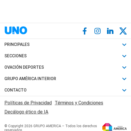
PRINCIPALES
Últimas Noticias
SECCIONES
Política
Horóscopo
OVACIÓN DEPORTES
Sociedad
Motores
Fútbol
GRUPO AMÉRICA INTERIOR
Policiales
Recetas
Mundial
Canal 7 en Vivo
CONTACTO
Judiciales
Trucos caseros
Automovilismo
Radio Nihuil
Acerca de Nosotros
Economia
Políticas de Privacidad
Términos y Condiciones
Series y Películas
Rugby
FM UNA
Contactanos
Decálogo ético de IA
Edictos y Solicitadas
Tenis
Radio Brava
Newsletter
Básquet
© Copyright 2026 GRUPO AMERICA – Todos los derechos
San Juan 8
reservados