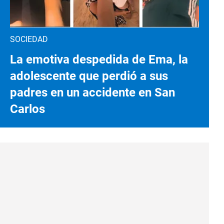
SOCIEDAD
La emotiva despedida de Ema, la
adolescente que perdió a sus
padres en un accidente en San
Carlos