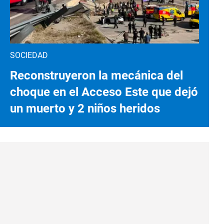
SOCIEDAD
Reconstruyeron la mecánica del
choque en el Acceso Este que dejó
un muerto y 2 niños heridos