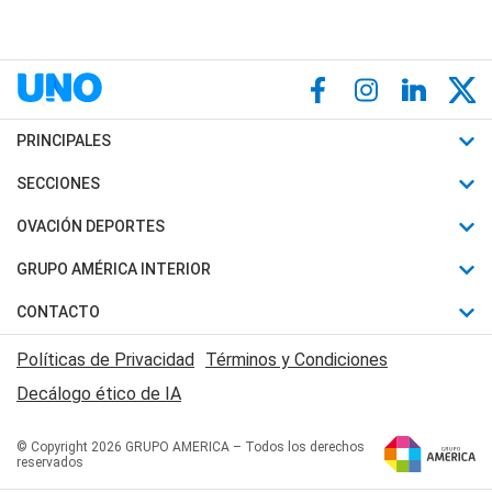
PRINCIPALES
Últimas Noticias
SECCIONES
Política
Horóscopo
OVACIÓN DEPORTES
Sociedad
Motores
Fútbol
GRUPO AMÉRICA INTERIOR
Policiales
Recetas
Mundial
Canal 7 en Vivo
CONTACTO
Judiciales
Trucos caseros
Automovilismo
Radio Nihuil
Acerca de Nosotros
Economia
Políticas de Privacidad
Términos y Condiciones
Series y Películas
Rugby
FM UNA
Contactanos
Decálogo ético de IA
Edictos y Solicitadas
Tenis
Radio Brava
Newsletter
Básquet
© Copyright 2026 GRUPO AMERICA – Todos los derechos
San Juan 8
reservados
Boxeo