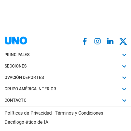
PRINCIPALES
Últimas Noticias
SECCIONES
Política
Horóscopo
OVACIÓN DEPORTES
Sociedad
Motores
Fútbol
GRUPO AMÉRICA INTERIOR
Policiales
Recetas
Mundial
Canal 7 en Vivo
CONTACTO
Judiciales
Trucos caseros
Automovilismo
Radio Nihuil
Acerca de Nosotros
Economia
Políticas de Privacidad
Términos y Condiciones
Series y Películas
Rugby
FM UNA
Contactanos
Decálogo ético de IA
Edictos y Solicitadas
Tenis
Radio Brava
Newsletter