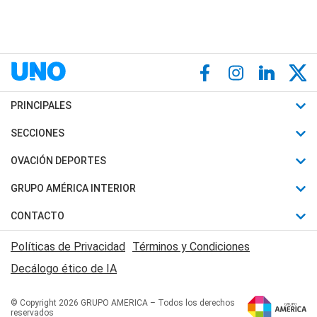
PRINCIPALES
Últimas Noticias
SECCIONES
Política
Horóscopo
OVACIÓN DEPORTES
Sociedad
Motores
Fútbol
GRUPO AMÉRICA INTERIOR
Policiales
Recetas
Mundial
Canal 7 en Vivo
CONTACTO
Judiciales
Trucos caseros
Automovilismo
Radio Nihuil
Acerca de Nosotros
Economia
Políticas de Privacidad
Términos y Condiciones
Series y Películas
Rugby
FM UNA
Contactanos
Decálogo ético de IA
Edictos y Solicitadas
Tenis
Radio Brava
Newsletter
Básquet
© Copyright 2026 GRUPO AMERICA – Todos los derechos
San Juan 8
reservados