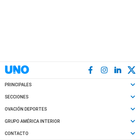
PRINCIPALES
Últimas Noticias
SECCIONES
Política
Horóscopo
OVACIÓN DEPORTES
Sociedad
Motores
Fútbol
GRUPO AMÉRICA INTERIOR
Policiales
Recetas
Mundial
Canal 7 en Vivo
CONTACTO
Judiciales
Trucos caseros