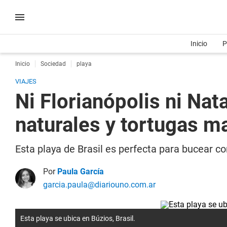
Inicio
P
Inicio
Sociedad
playa
VIAJES
Ni Florianópolis ni Nat
naturales y tortugas m
Esta playa de Brasil es perfecta para bucear co
Por
Paula García
garcia.paula@diariouno.com.ar
Esta playa se ubica en Búzios, Brasil.