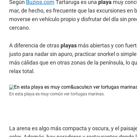
Según
Buzios.com
Tartaruga es una
playa
muy concur
mar, de hecho, es frecuente que las excursiones en b
moverse en vehículo propio y disfrutar del día sin p
cercano.
A diferencia de otras
playas
más abiertas y con fuert
justo para nadar sin apuro, practicar snorkel o simpl
más cálidas que en otras zonas de la península, lo q
relax total.
En esta playa es muy común ver tortugas marinas.
La arena es algo más compacta y oscura, y el paisaje
color. Además, hay paradores y restaurantes donde 