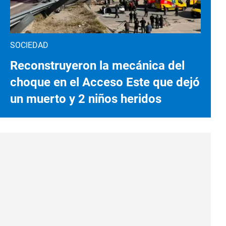
SOCIEDAD
Reconstruyeron la mecánica del
choque en el Acceso Este que dejó
un muerto y 2 niños heridos