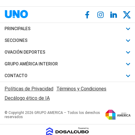
PRINCIPALES
Últimas Noticias
SECCIONES
Política
Horóscopo
OVACIÓN DEPORTES
Sociedad
Motores
Fútbol
GRUPO AMÉRICA INTERIOR
Policiales
Recetas
Mundial
Canal 7 en Vivo
CONTACTO
Judiciales
Trucos caseros
Automovilismo
Radio Nihuil
Acerca de Nosotros
Economia
Políticas de Privacidad
Términos y Condiciones
Series y Películas
Rugby
FM UNA
Contactanos
Decálogo ético de IA
Edictos y Solicitadas
Tenis
Radio Brava
Newsletter
Básquet
© Copyright 2026 GRUPO AMERICA – Todos los derechos
San Juan 8
reservados
Boxeo
Fuera de Juego