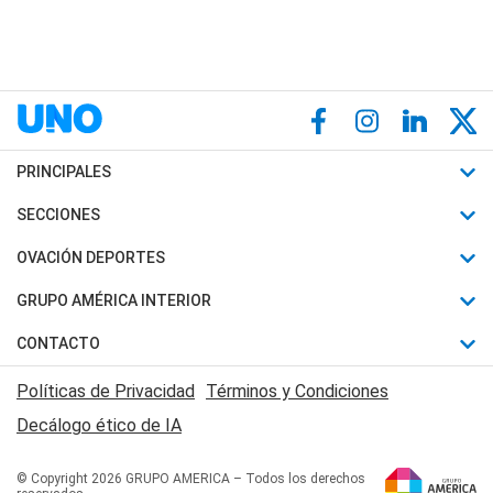
PRINCIPALES
Últimas Noticias
SECCIONES
Política
Horóscopo
OVACIÓN DEPORTES
Sociedad
Motores
Fútbol
GRUPO AMÉRICA INTERIOR
Policiales
Recetas
Mundial
Canal 7 en Vivo
CONTACTO
Judiciales
Trucos caseros
Automovilismo
Radio Nihuil
Acerca de Nosotros
Economia
Políticas de Privacidad
Términos y Condiciones
Series y Películas
Rugby
FM UNA
Contactanos
Decálogo ético de IA
Edictos y Solicitadas
Tenis
Radio Brava
Newsletter
Básquet
© Copyright 2026 GRUPO AMERICA – Todos los derechos
San Juan 8