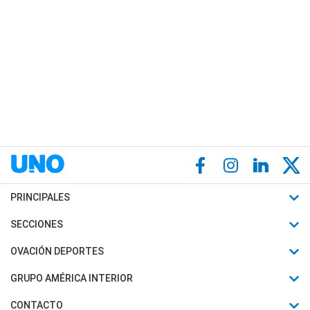
PRINCIPALES
Últimas Noticias
SECCIONES
Política
Horóscopo
OVACIÓN DEPORTES
Sociedad
Motores
Fútbol
GRUPO AMÉRICA INTERIOR
Policiales
Recetas
Mundial
Canal 7 en Vivo
CONTACTO