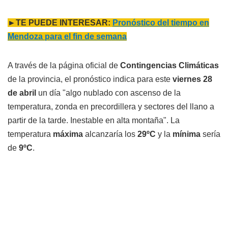
►TE PUEDE INTERESAR:
Pronóstico del tiempo en
Mendoza para el fin de semana
A través de la página oficial de
Contingencias Climáticas
de la provincia, el pronóstico indica para este
viernes 28
de abril
un día "algo nublado con ascenso de la
temperatura, zonda en precordillera y sectores del llano a
partir de la tarde. Inestable en alta montaña". La
temperatura
máxima
alcanzaría los
29ºC
y la
mínima
sería
de
9ºC
.