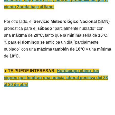
viento Zonda baje al llano
Por otro lado, el
Servicio Meteorológico Nacional
(SMN)
pronostica para el
sábado
"parcialmente nublado" con
una
máxima
de
29°C
, tanto que la
mínima
sería de
15°C
.
Y, para el
domingo
se anticipa un día "parcialmente
nublado" con una
máxima también de 16°C
y una
mínima
de
10°C
.
►TE PUEDE INTERESAR:
Horóscopo chino: los
signos que tendrán una noticia laboral positiva del 28
al 30 de abril