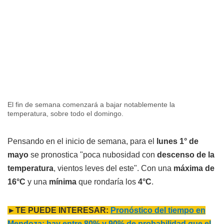
El fin de semana comenzará a bajar notablemente la
temperatura, sobre todo el domingo.
Pensando en el inicio de semana, para el
lunes 1° de
mayo
se pronostica "poca nubosidad con
descenso de la
temperatura
, vientos leves del este". Con una
máxima de
16°C
y una
mínima
que rondaría los
4°C
.
►TE PUEDE INTERESAR:
Pronóstico del tiempo en
Mendoza: hay entre 80% y 90% de probabilidad que el