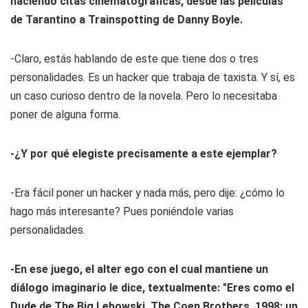
haciendo citas cinematográficas, desde las películas
de Tarantino a
Trainspotting
de Danny Boyle.
-Claro, estás hablando de este que tiene dos o tres
personalidades. Es un hacker que trabaja de taxista. Y sí, es
un caso curioso dentro de la novela. Pero lo necesitaba
poner de alguna forma.
-¿Y por qué elegiste precisamente a este ejemplar?
-Era fácil poner un hacker y nada más, pero dije: ¿cómo lo
hago más interesante? Pues poniéndole varias
personalidades.
-En ese juego, el alter ego con el cual mantiene un
diálogo imaginario le dice, textualmente: "Eres como el
Dude de
The Big Lebowski
, The Coen Brothers, 1998: un