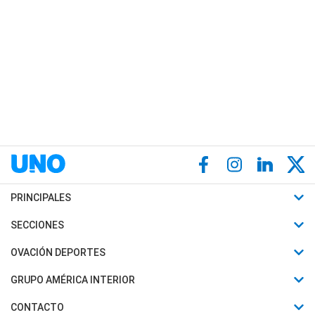
PRINCIPALES
Últimas Noticias
SECCIONES
Política
Horóscopo
OVACIÓN DEPORTES
Sociedad
Motores
Fútbol
GRUPO AMÉRICA INTERIOR
Policiales
Recetas
Mundial
Canal 7 en Vivo
CONTACTO
Judiciales