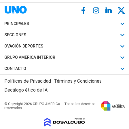
PRINCIPALES
Últimas Noticias
SECCIONES
Política
Horóscopo
OVACIÓN DEPORTES
Sociedad
Motores
Fútbol
GRUPO AMÉRICA INTERIOR
Policiales
Recetas
Mundial
Canal 7 en Vivo
CONTACTO
Judiciales
Trucos caseros
Automovilismo
Radio Nihuil
Acerca de Nosotros
Economia
Políticas de Privacidad
Términos y Condiciones
Series y Películas
Rugby
FM UNA
Contactanos
Decálogo ético de IA
Edictos y Solicitadas
Tenis
Radio Brava
Newsletter
Básquet
© Copyright 2026 GRUPO AMERICA – Todos los derechos
San Juan 8
reservados
Boxeo
Fuera de Juego