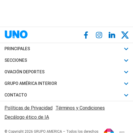
PRINCIPALES
Últimas Noticias
SECCIONES
Política
Horóscopo
OVACIÓN DEPORTES
Sociedad
Motores
Fútbol
GRUPO AMÉRICA INTERIOR
Policiales
Recetas
Mundial
Canal 7 en Vivo
CONTACTO
Judiciales
Trucos caseros
Automovilismo
Radio Nihuil
Acerca de Nosotros
Economia
Políticas de Privacidad
Términos y Condiciones
Series y Películas
Rugby
FM UNA
Contactanos
Decálogo ético de IA
Edictos y Solicitadas
Tenis
Radio Brava
Newsletter
Básquet
© Copyright 2026 GRUPO AMERICA – Todos los derechos
San Juan 8