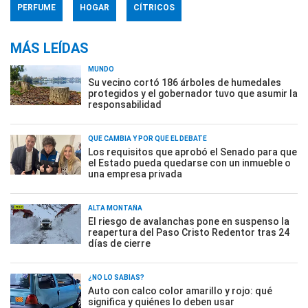
PERFUME
HOGAR
CÍTRICOS
MÁS LEÍDAS
MUNDO
Su vecino cortó 186 árboles de humedales
protegidos y el gobernador tuvo que asumir la
responsabilidad
QUÉ CAMBIA Y POR QUÉ EL DEBATE
Los requisitos que aprobó el Senado para que
el Estado pueda quedarse con un inmueble o
una empresa privada
ALTA MONTAÑA
El riesgo de avalanchas pone en suspenso la
reapertura del Paso Cristo Redentor tras 24
días de cierre
¿NO LO SABÍAS?
Auto con calco color amarillo y rojo: qué
significa y quiénes lo deben usar