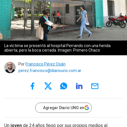
La víctima se presentó al hospital Perrando con una herida
abierta, pero la boca cerrada.
Imagen: Primero Chaco
Por
Francisco Pérez Osán
perez.francisco@diariouno.com.ar
Agregar Diario UNO en
Un
joven
de 24 años llegó por sus propios medios al