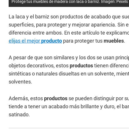
Protege tus muebles de madera con laca o barniz. Imagen: Pexels
La laca y el barniz son productos de acabado que sue
superficies, para proteger y mejorar apariencia. Sin
diferencia entre ambos. En este artículo te explicamo
elijas el mejor
producto
para proteger tus
muebles
.
A pesar de que son similares y los dos se usan princ
objetos decorativos, estos
productos
tienen diferenc
sintéticas o naturales disueltas en un solvente, mien
solventes.
Además, estos
productos
se pueden distinguir por s
tiende a tener un acabado más brillante y duro, el ba
satinado.