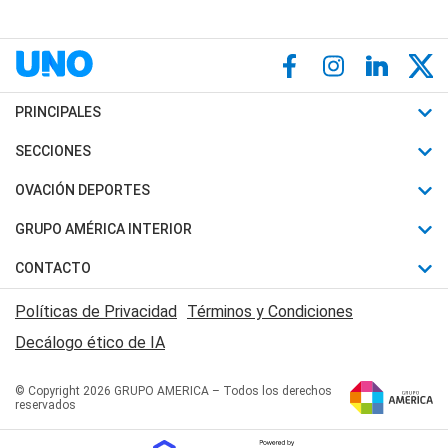
PRINCIPALES
Últimas Noticias
SECCIONES
Política
Horóscopo
OVACIÓN DEPORTES
Sociedad
Motores
Fútbol
GRUPO AMÉRICA INTERIOR
Policiales
Recetas
Mundial
Canal 7 en Vivo
CONTACTO
Judiciales
Trucos caseros
Automovilismo
Radio Nihuil
Acerca de Nosotros
Economia
Políticas de Privacidad
Términos y Condiciones
Series y Películas
Rugby
FM UNA
Contactanos
Decálogo ético de IA
Edictos y Solicitadas
Tenis
Radio Brava
Newsletter
Básquet
© Copyright 2026 GRUPO AMERICA – Todos los derechos
San Juan 8
reservados
Boxeo