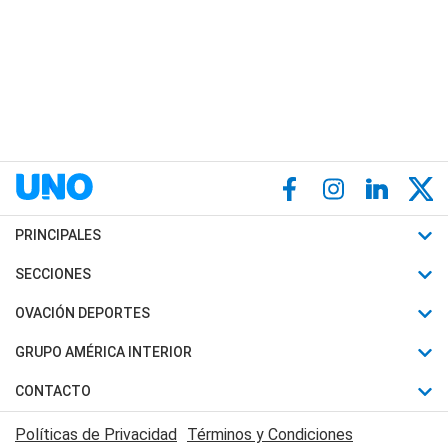
PRINCIPALES
Últimas Noticias
SECCIONES
Política
Horóscopo
OVACIÓN DEPORTES
Sociedad
Motores
Fútbol
GRUPO AMÉRICA INTERIOR
Policiales
Recetas
Mundial
Canal 7 en Vivo
CONTACTO
Judiciales
Trucos caseros
Automovilismo
Radio Nihuil
Acerca de Nosotros
Economia
Políticas de Privacidad
Términos y Condiciones
Series y Películas
Rugby