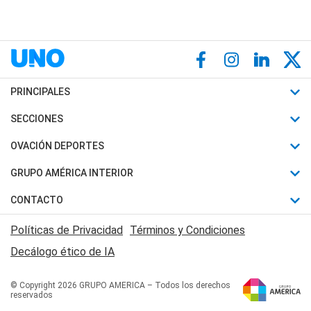
PRINCIPALES
Últimas Noticias
SECCIONES
Política
Horóscopo
OVACIÓN DEPORTES
Sociedad
Motores
Fútbol
GRUPO AMÉRICA INTERIOR
Policiales
Recetas
Mundial
Canal 7 en Vivo
CONTACTO
Judiciales
Trucos caseros
Automovilismo
Radio Nihuil
Acerca de Nosotros
Economia
Políticas de Privacidad
Términos y Condiciones
Series y Películas
Rugby
FM UNA
Contactanos
Decálogo ético de IA
Edictos y Solicitadas
Tenis
Radio Brava
Newsletter
Básquet
© Copyright 2026 GRUPO AMERICA – Todos los derechos
San Juan 8
reservados
Boxeo