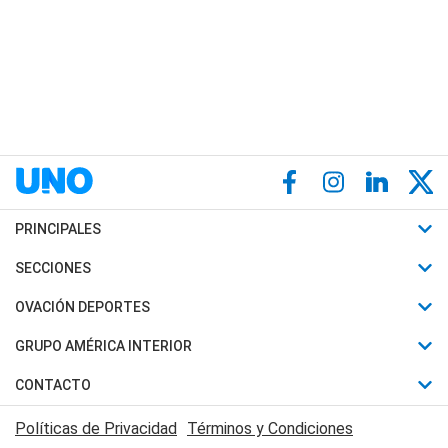
PRINCIPALES
Últimas Noticias
SECCIONES
Política
Horóscopo
OVACIÓN DEPORTES
Sociedad
Motores
Fútbol
GRUPO AMÉRICA INTERIOR
Policiales
Recetas
Mundial
Canal 7 en Vivo
CONTACTO
Judiciales
Trucos caseros
Automovilismo
Radio Nihuil
Acerca de Nosotros
Economia
Políticas de Privacidad
Términos y Condiciones
Series y Películas
Rugby
FM UNA