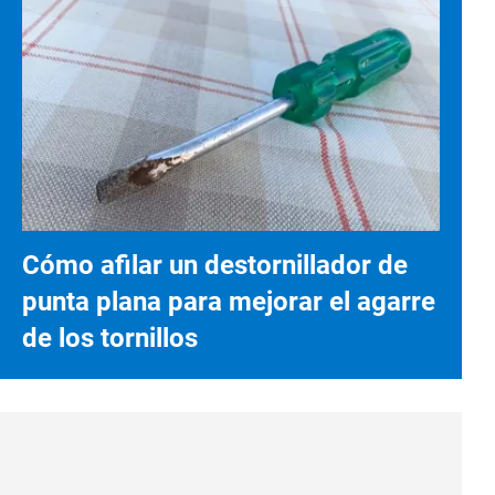
Cómo afilar un destornillador de
punta plana para mejorar el agarre
de los tornillos