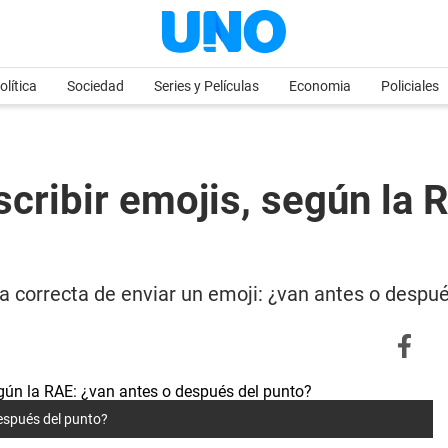
olítica
Sociedad
Series y Películas
Economia
Policiales
scribir emojis, según la 
a correcta de enviar un emoji: ¿van antes o despu
después del punto?