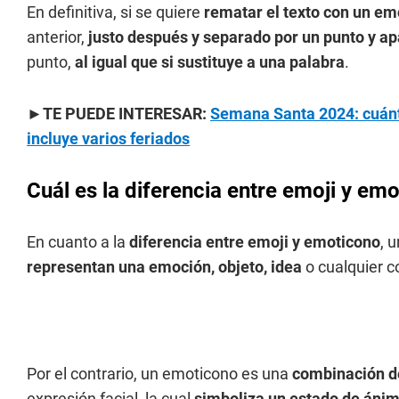
En definitiva, si se quiere
rematar el texto con un emo
anterior,
justo después y separado por un punto y ap
punto,
al igual que si sustituye a una palabra
.
►TE PUEDE INTERESAR:
Semana Santa 2024: cuánto
incluye varios feriados
Cuál es la diferencia entre emoji y em
En cuanto a la
diferencia entre emoji y emoticono
, 
representan una emoción, objeto, idea
o cualquier c
Por el contrario, un emoticono es una
combinación de
expresión facial, la cual
simboliza un estado de ánim