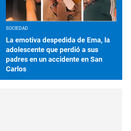
SOCIEDAD
La emotiva despedida de Ema, la
adolescente que perdió a sus
padres en un accidente en San
Carlos