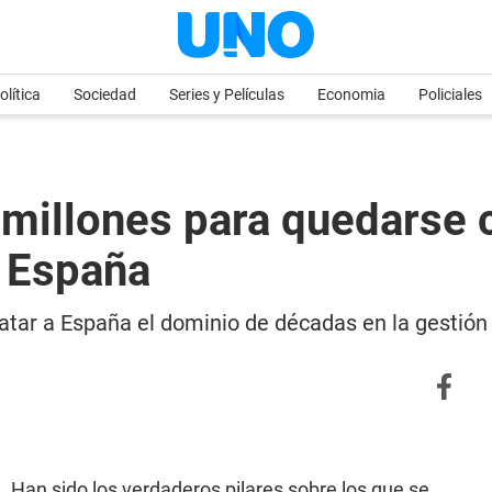
olítica
Sociedad
Series y Películas
Economia
Policiales
e millones para quedarse 
ó España
ebatar a España el dominio de décadas en la gestió
 Han sido los verdaderos pilares sobre los que se