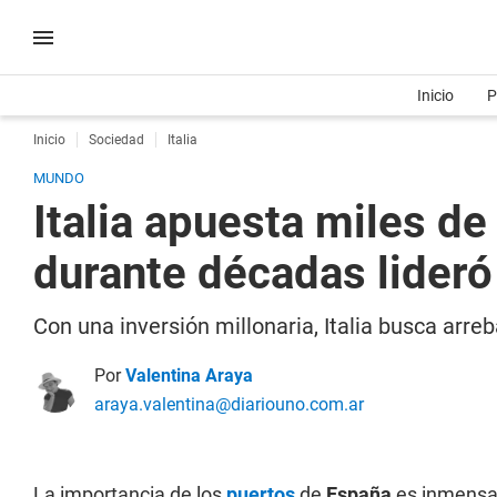
Inicio
P
Inicio
Sociedad
Italia
MUNDO
Italia apuesta miles d
durante décadas lider
Con una inversión millonaria, Italia busca arr
Por
Valentina Araya
araya.valentina@diariouno.com.ar
La importancia de los
puertos
de
España
es inmensa.