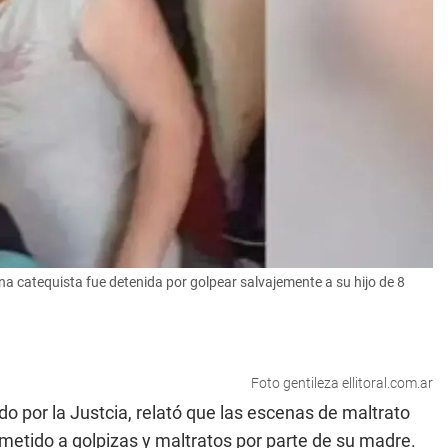
una catequista fue detenida por golpear salvajemente a su hijo de 8
Foto gentileza ellitoral.com.ar
do por la Justcia, relató que las escenas de maltrato
metido a golpizas y maltratos por parte de su madre.