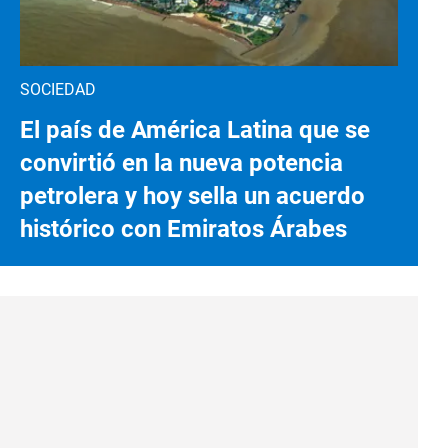
SOCIEDAD
El país de América Latina que se
convirtió en la nueva potencia
petrolera y hoy sella un acuerdo
histórico con Emiratos Árabes