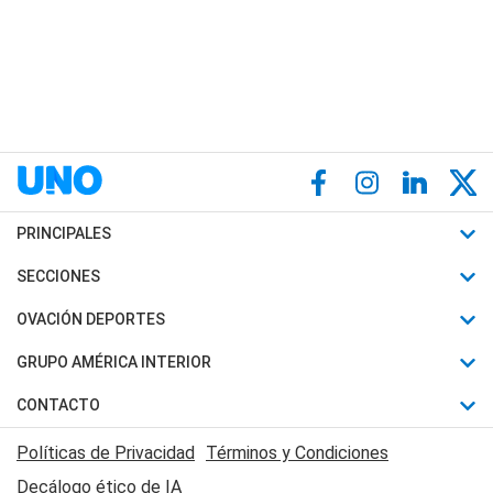
PRINCIPALES
Últimas Noticias
SECCIONES
Política
Horóscopo
OVACIÓN DEPORTES
Sociedad
Motores
Fútbol
GRUPO AMÉRICA INTERIOR
Policiales
Recetas
Mundial
Canal 7 en Vivo
CONTACTO
Judiciales
Trucos caseros
Automovilismo
Radio Nihuil
Acerca de Nosotros
Economia
Políticas de Privacidad
Términos y Condiciones
Series y Películas
Rugby
FM UNA
Contactanos
Decálogo ético de IA