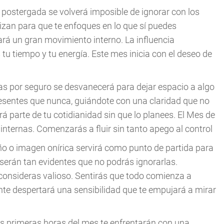
n postergada se volverá imposible de ignorar con los
izan para que te enfoques en lo que sí puedes
rá un gran movimiento interno. La influencia
tu tiempo y tu energía. Este mes inicia con el deseo de
abas por seguro se desvanecerá para dejar espacio a algo
sentes que nunca, guiándote con una claridad que no
rá parte de tu cotidianidad sin que lo planees. El Mes de
s internas. Comenzarás a fluir sin tanto apego al control
eño o imagen onírica servirá como punto de partida para
serán tan evidentes que no podrás ignorarlas.
consideras valioso. Sentirás que todo comienza a
nte despertará una sensibilidad que te empujará a mirar
las primeras horas del mes te enfrentarán con una