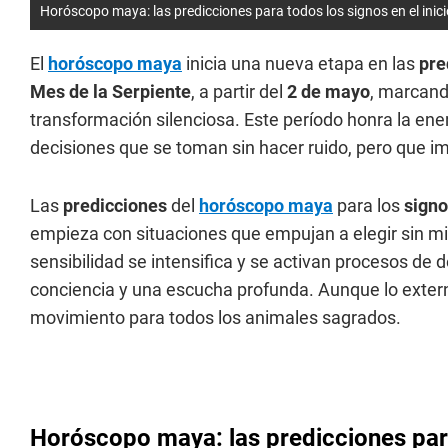
Horóscopo maya: las predicciones para todos los signos en el inici
El
horóscopo maya
inicia una nueva etapa en las
pre
Mes de la Serpiente
, a partir del
2 de mayo
, marcand
transformación silenciosa. Este período honra la ener
decisiones que se toman sin hacer ruido, pero que 
Las
predicciones
del
horóscopo maya
para los
sign
empieza con situaciones que empujan a elegir sin mi
sensibilidad se intensifica y se activan procesos d
conciencia y una escucha profunda. Aunque lo extern
movimiento para todos los animales sagrados.
Horóscopo maya: las predicciones para