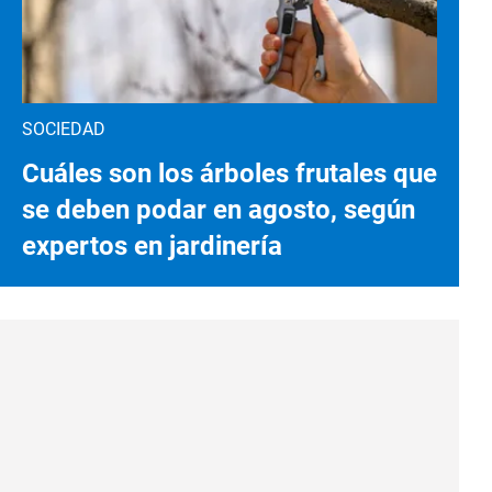
SOCIEDAD
Cuáles son los árboles frutales que
se deben podar en agosto, según
expertos en jardinería