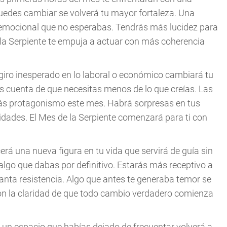
uedes cambiar se volverá tu mayor fortaleza. Una
 emocional que no esperabas. Tendrás más lucidez para
 la Serpiente te empuja a actuar con más coherencia
 giro inesperado en lo laboral o económico cambiará tu
s cuenta de que necesitas menos de lo que creías. Las
s protagonismo este mes. Habrá sorpresas en tus
oridades. El Mes de la Serpiente comenzará para ti con
erá una nueva figura en tu vida que servirá de guía sin
algo que dabas por definitivo. Estarás más receptivo a
n tanta resistencia. Algo que antes te generaba temor se
on la claridad de que todo cambio verdadero comienza
 un espacio que habías dejado de frecuentar volverá a