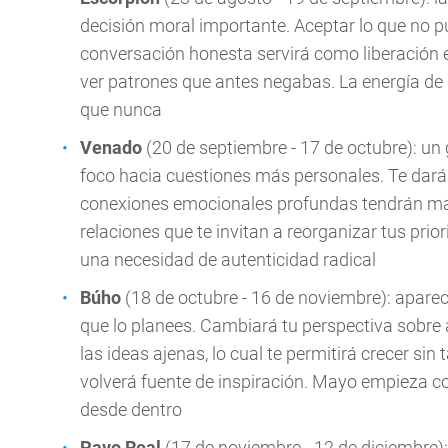
decisión moral importante. Aceptar lo que no p
conversación honesta servirá como liberación
ver patrones que antes negabas. La energía de
que nunca
Venado
(20 de septiembre - 17 de octubre): un
foco hacia cuestiones más personales. Te dará
conexiones emocionales profundas tendrán má
relaciones que te invitan a reorganizar tus pri
una necesidad de autenticidad radical
Búho
(18 de octubre - 16 de noviembre): aparec
que lo planees. Cambiará tu perspectiva sobre 
las ideas ajenas, lo cual te permitirá crecer si
volverá fuente de inspiración. Mayo empieza c
desde dentro
Pavo Real
(17 de noviembre - 12 de diciembre):