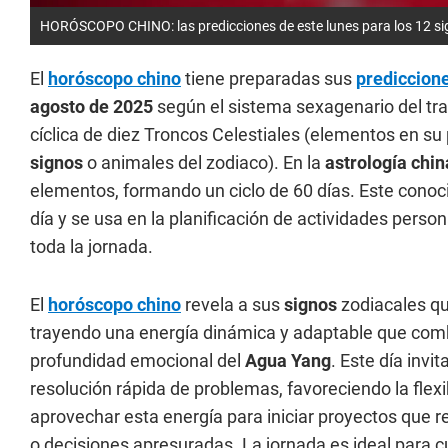
HORÓSCOPO CHINO: las predicciones de este lunes para los 12 sig
El
horóscopo chino
tiene preparadas sus
prediccion
agosto
de 2025
según el sistema sexagenario del tra
cíclica de diez Troncos Celestiales (elementos en su
signos
o animales del zodiaco). En la
astrología chin
elementos, formando un ciclo de 60 días. Este conoc
día y se usa en la planificación de actividades pers
toda la jornada.
El
horóscopo chino
revela a sus
signos
zodiacales que
trayendo una energía dinámica y adaptable que combi
profundidad emocional del
Agua Yang
. Este día invi
resolución rápida de problemas, favoreciendo la fle
aprovechar esta energía para iniciar proyectos que re
o decisiones apresuradas. La jornada es ideal para cu