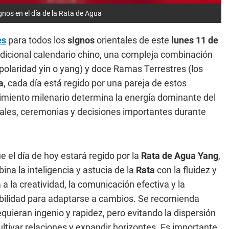
nos en el día de la Rata de Agua
es
para todos los
signos
orientales de este
lunes 11
de
dicional calendario chino, una compleja combinación
 polaridad yin o yang) y doce Ramas Terrestres (los
a
, cada día está regido por una pareja de estos
imiento milenario determina la energía dominante del
onales, ceremonias y decisiones importantes durante
 el día de hoy estará regido por la
Rata de Agua Yang
,
na la inteligencia y astucia de la
Rata
con la fluidez y
ta a la creatividad, la comunicación efectiva y la
xibilidad para adaptarse a cambios. Se recomienda
quieran ingenio y rapidez, pero evitando la dispersión
ltivar relaciones y expandir horizontes. Es importante