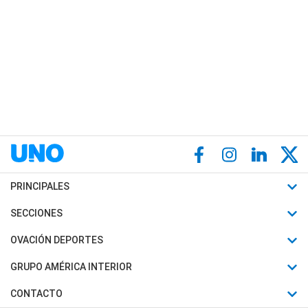
PRINCIPALES
Últimas Noticias
SECCIONES
Política
Horóscopo
OVACIÓN DEPORTES
Sociedad
Motores
Fútbol
GRUPO AMÉRICA INTERIOR
Policiales
Recetas
Mundial
Canal 7 en Vivo
CONTACTO
Judiciales
Trucos caseros