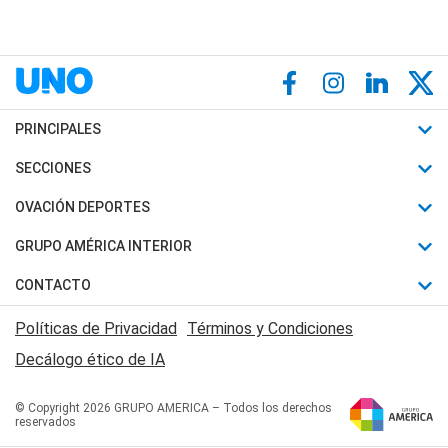
PRINCIPALES
Últimas Noticias
SECCIONES
Política
Horóscopo
OVACIÓN DEPORTES
Sociedad
Motores
Fútbol
GRUPO AMÉRICA INTERIOR
Policiales
Recetas
Mundial
Canal 7 en Vivo
CONTACTO
Judiciales
Trucos caseros
Automovilismo
Radio Nihuil
Acerca de Nosotros
Economia
Políticas de Privacidad
Términos y Condiciones
Series y Películas
Rugby
FM UNA
Contactanos
Decálogo ético de IA
Edictos y Solicitadas
Tenis
Radio Brava
Newsletter
Básquet
© Copyright 2026 GRUPO AMERICA – Todos los derechos
San Juan 8
reservados
Boxeo